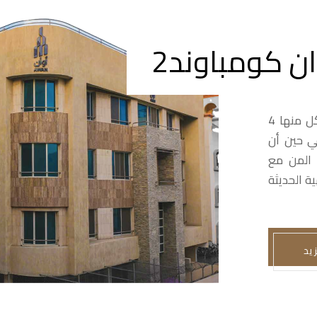
ان كومباوند2
مجمع أوان كومباوند 2 يتألف من 5 مباني سكنية, كل منها 4
ي حين أن
 المن مع
ية الحديثة
زيد