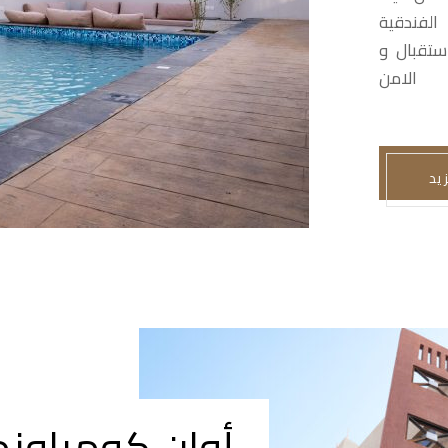
الفندقية
ستقبال و
الامن
زيد
أوان كومباوند1