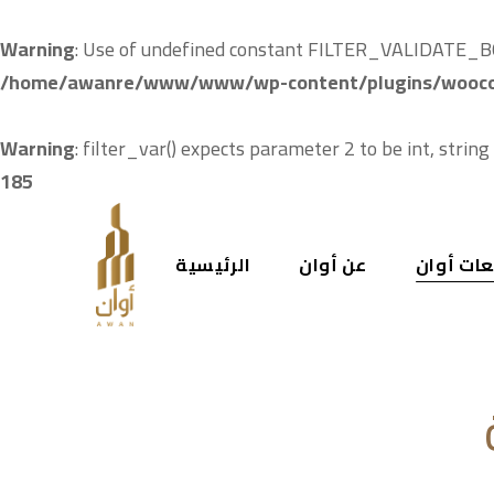
Warning
: Use of undefined constant FILTER_VALIDATE_BOO
/home/awanre/www/www/wp-content/plugins/wooco
Warning
: filter_var() expects parameter 2 to be int, string
185
ات أوان
عن أوان
الرئيسية