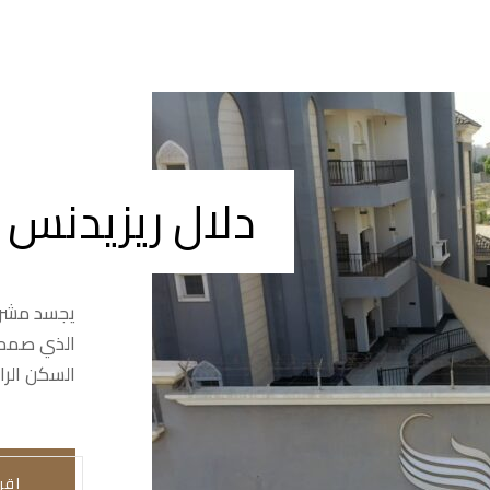
دلال ريزيدنس 2
يجسد مشرو
الذي صمم 
السكن الر
اقر